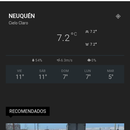
NEUQUÉN
Cielo Claro
°
7.2
°
C
7.2
°
7.2
54%
6.3m/s
0%
VIE
SÁB
DOM
LUN
MAR
11
°
11
°
7
°
7
°
5
°
RECOMENDADOS