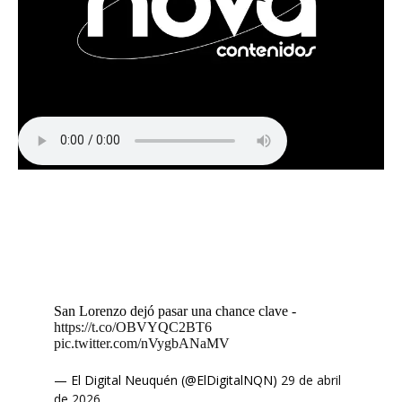
San Lorenzo dejó pasar una chance clave -
https://t.co/OBVYQC2BT6
pic.twitter.com/nVygbANaMV
— El Digital Neuquén (@ElDigitalNQN)
29 de abril
de 2026