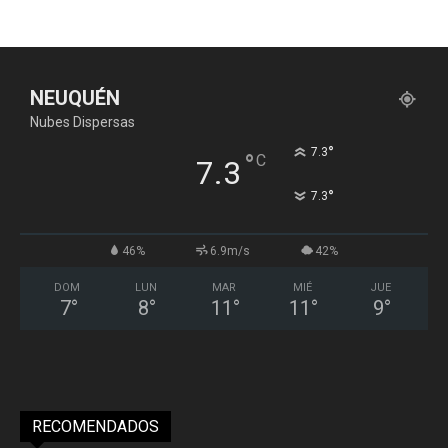
NEUQUÉN
Nubes Dispersas
°
7.3
°
C
7.3
°
7.3
46%
6.9m/s
42%
DOM
LUN
MAR
MIÉ
JUE
7
°
8
°
11
°
11
°
9
°
RECOMENDADOS