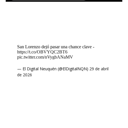
San Lorenzo dejó pasar una chance clave -
https://t.co/OBVYQC2BT6
pic.twitter.com/nVygbANaMV
— El Digital Neuquén (@ElDigitalNQN)
29 de abril
de 2026