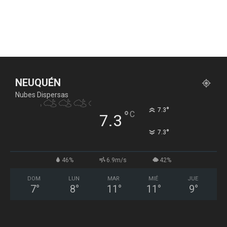
NEUQUÉN
Nubes Dispersas
°
7.3
°
C
7.3
°
7.3
46%
6.9m/s
42%
DOM
LUN
MAR
MIÉ
JUE
7
°
8
°
11
°
11
°
9
°