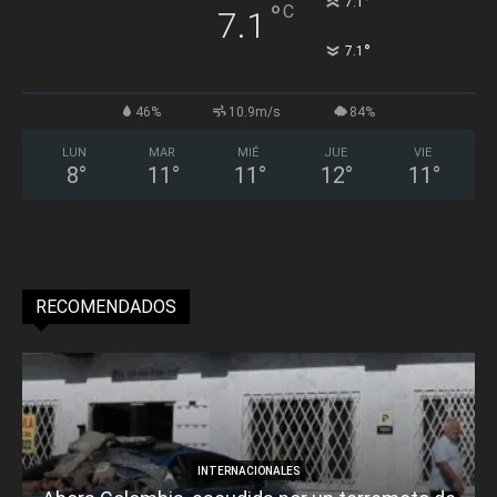
°
7.1
°
C
7.1
°
7.1
46%
10.9m/s
84%
LUN
MAR
MIÉ
JUE
VIE
8
°
11
°
11
°
12
°
11
°
RECOMENDADOS
INTERNACIONALES