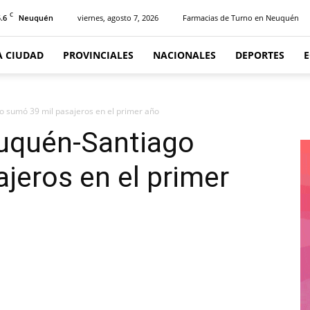
C
.6
viernes, agosto 7, 2026
Farmacias de Turno en Neuquén
Neuquén
A CIUDAD
PROVINCIALES
NACIONALES
DEPORTES
o sumó 39 mil pasajeros en el primer año
euquén-Santiago
jeros en el primer