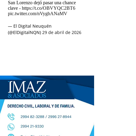
San Lorenzo dejó pasar una chance
clave -
https://t.co/OBVYQC2BT6
pic.twitter.com/nVygbANaMV
— El Digital Neuquén
(@ElDigitalNQN)
29 de abril de 2026