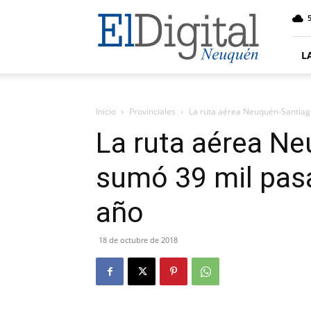
El
5
Digital
Neuquen
L
Inicio
Provinciales
La ruta aérea Neuquén-Santiag
La ruta aérea N
sumó 39 mil pasa
año
18 de octubre de 2018