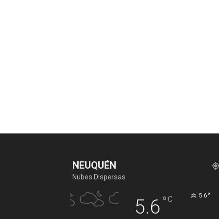
NEUQUÉN
Nubes Dispersas
°
5.6
°
C
5.6