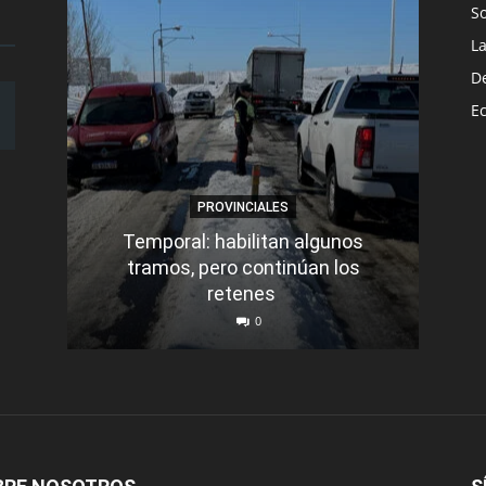
S
L
D
E
PROVINCIALES
Temporal: habilitan algunos
tramos, pero continúan los
Q
retenes
nu
0