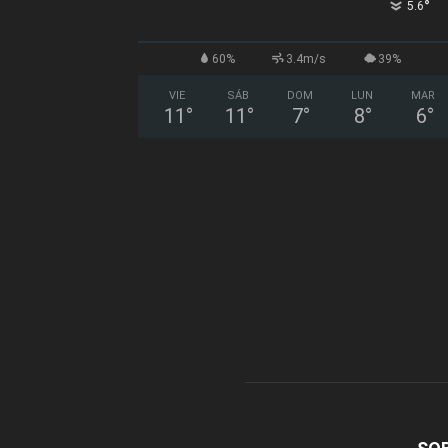
°
5.6
60%
3.4m/s
39%
VIE
SÁB
DOM
LUN
MAR
11
°
11
°
7
°
8
°
6
°