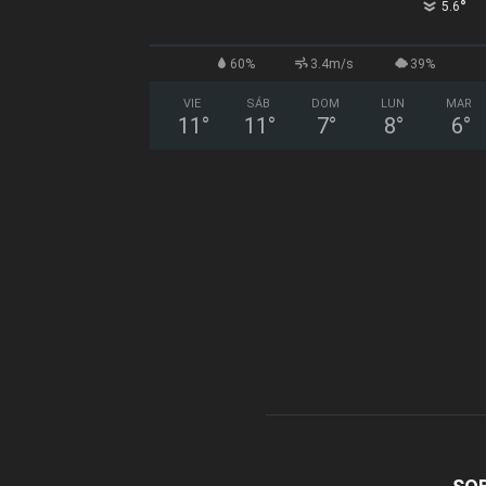
°
5.6
60%
3.4m/s
39%
VIE
SÁB
DOM
LUN
MAR
11
°
11
°
7
°
8
°
6
°