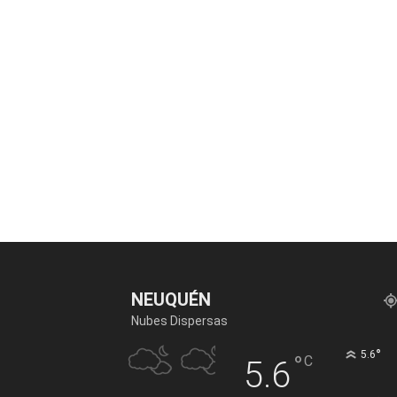
NEUQUÉN
Nubes Dispersas
°
5.6
°
C
5.6