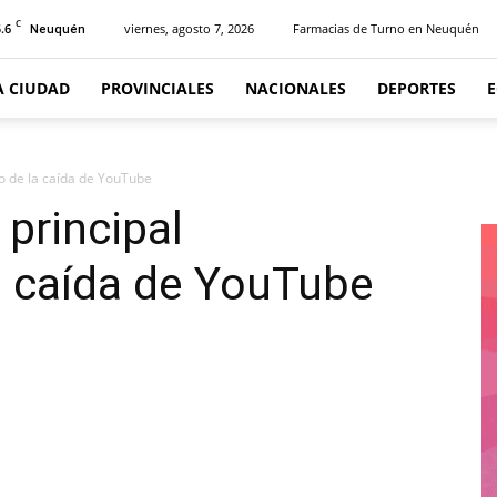
C
.6
viernes, agosto 7, 2026
Farmacias de Turno en Neuquén
Neuquén
A CIUDAD
PROVINCIALES
NACIONALES
DEPORTES
rio de la caída de YouTube
 principal
la caída de YouTube