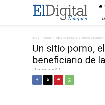
El
5
Digital
Neuquen
L
Inicio
Tecno
Un sitio porno, el principal beneficia
Un sitio porno, el
beneficiario de 
19 de octubre de 2018