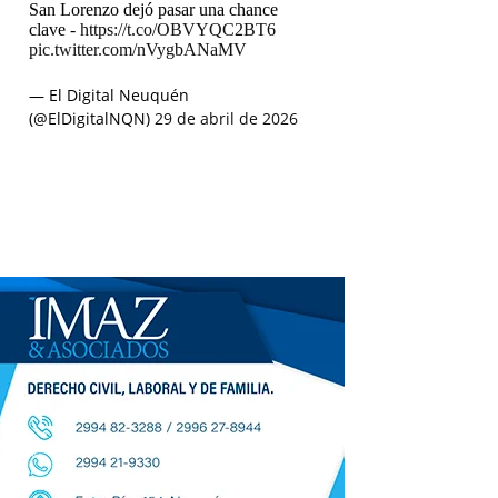
San Lorenzo dejó pasar una chance
clave -
https://t.co/OBVYQC2BT6
pic.twitter.com/nVygbANaMV
— El Digital Neuquén
(@ElDigitalNQN)
29 de abril de 2026