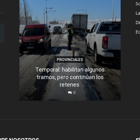
S
L
D
E
PROVINCIALES
Temporal: habilitan algunos
tramos, pero continúan los
Q
retenes
nu
0