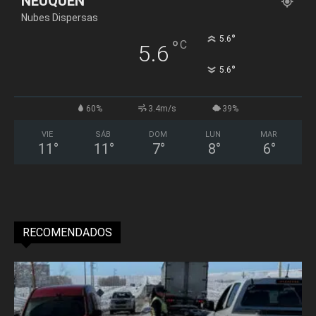
NEUQUÉN
Nubes Dispersas
°
5.6
°
C
5.6
°
5.6
60%
3.4m/s
39%
VIE
SÁB
DOM
LUN
MAR
11
°
11
°
7
°
8
°
6
°
RECOMENDADOS