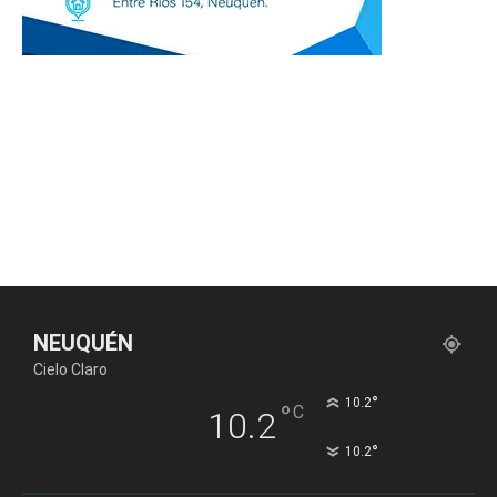
NEUQUÉN
Cielo Claro
°
10.2
°
C
10.2
°
10.2