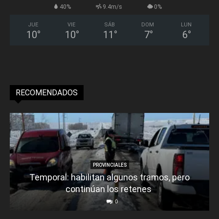
40%
9.4m/s
0%
JUE
VIE
SÁB
DOM
LUN
10
°
10
°
11
°
7
°
6
°
RECOMENDADOS
PROVINCIALES
Temporal: habilitan algunos tramos, pero
continúan los retenes
0