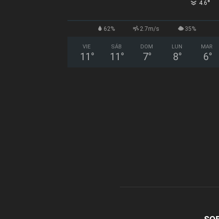
°
4.6
62%
2.7m/s
35%
VIE
SÁB
DOM
LUN
MAR
11
°
11
°
7
°
8
°
6
°