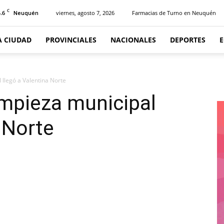
C
.6
viernes, agosto 7, 2026
Farmacias de Turno en Neuquén
Neuquén
A CIUDAD
PROVINCIALES
NACIONALES
DEPORTES
 llegó a Valentina Norte
limpieza municipal
 Norte