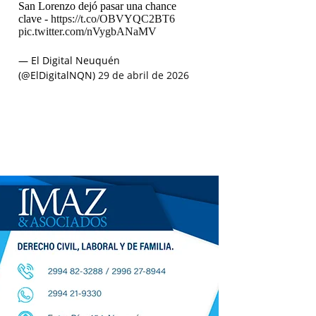
San Lorenzo dejó pasar una chance
clave -
https://t.co/OBVYQC2BT6
pic.twitter.com/nVygbANaMV
— El Digital Neuquén
(@ElDigitalNQN)
29 de abril de 2026