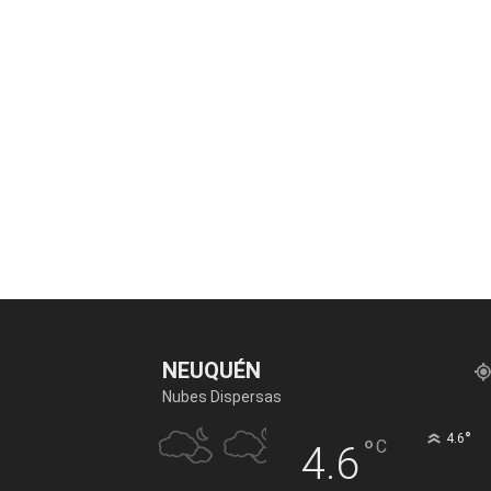
NEUQUÉN
Nubes Dispersas
°
4.6
°
C
4.6