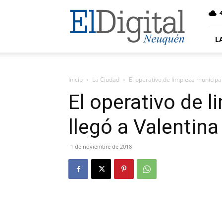
El
4
Digital
Neuquen
L
Inicio
La Ciudad
El operativo de limpieza municipal
El operativo de 
llegó a Valentina
1 de noviembre de 2018