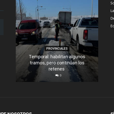
S
L
D
E
PROVINCIALES
Temporal: habilitan algunos
tramos, pero continúan los
Q
retenes
nu
0