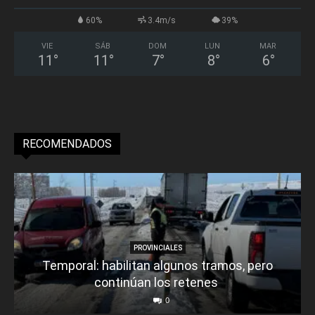
60%
3.4m/s
39%
VIE
SÁB
DOM
LUN
MAR
11
°
11
°
7
°
8
°
6
°
RECOMENDADOS
PROVINCIALES
Temporal: habilitan algunos tramos, pero
continúan los retenes
0