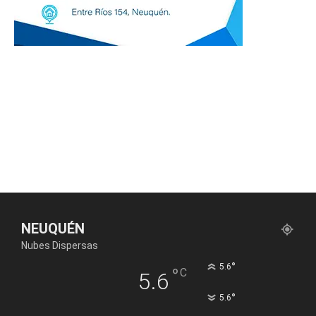
NEUQUÉN
Nubes Dispersas
°
5.6
°
C
5.6
°
5.6