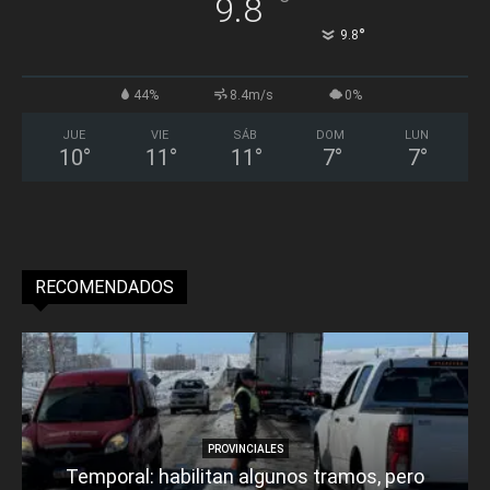
°
9.8
°
9.8
44%
8.4m/s
0%
JUE
VIE
SÁB
DOM
LUN
10
°
11
°
11
°
7
°
7
°
RECOMENDADOS
PROVINCIALES
Temporal: habilitan algunos tramos, pero