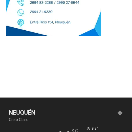
NEUQUÉN
Cielo Claro
°
9.8
C