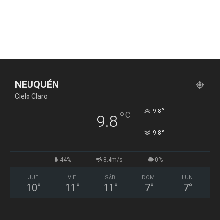
NEUQUÉN
Cielo Claro
°
9.8
°
C
9.8
°
9.8
44%
8.4m/s
0%
JUE
VIE
SÁB
DOM
LUN
10
°
11
°
11
°
7
°
7
°