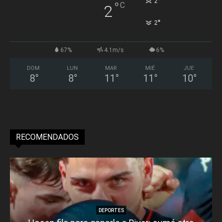
°
2
°
C
2
°
2
67%
4.1m/s
6%
DOM
LUN
MAR
MIÉ
JUE
8
°
8
°
11
°
11
°
10
°
RECOMENDADOS
DEPORTES