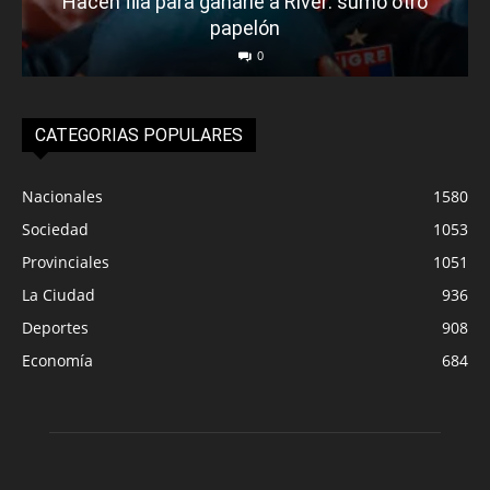
Hacen fila para ganarle a River: sumó otro
papelón
0
CATEGORIAS POPULARES
Nacionales
1580
Sociedad
1053
Provinciales
1051
La Ciudad
936
Deportes
908
Economía
684