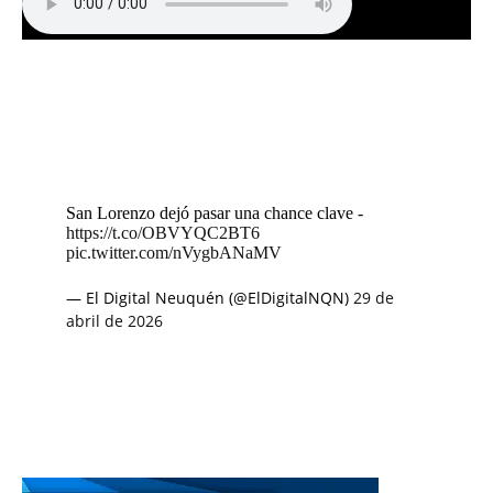
San Lorenzo dejó pasar una chance clave -
https://t.co/OBVYQC2BT6
pic.twitter.com/nVygbANaMV
— El Digital Neuquén (@ElDigitalNQN)
29 de
abril de 2026