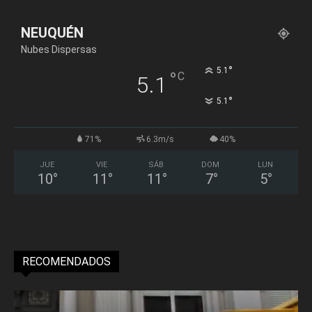
NEUQUÉN
Nubes Dispersas
°
5.1
°
C
5.1
°
5.1
71%
6.3m/s
40%
JUE
VIE
SÁB
DOM
LUN
10
°
11
°
11
°
7
°
5
°
RECOMENDADOS