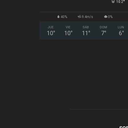
°
10.2
40%
9.4m/s
0%
JUE
VIE
SÁB
DOM
LUN
10
°
10
°
11
°
7
°
6
°