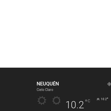
NEUQUÉN
Cielo Claro
°
10.2
°
C
10.2