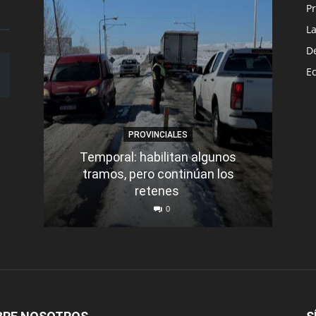
Pr
L
D
E
PROVINCIALES
Temporal: habilitan algunos
tramos, pero continúan los
Q
retenes
nu
0