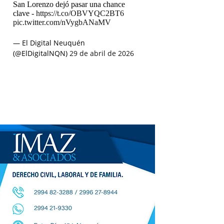
San Lorenzo dejó pasar una chance
clave -
https://t.co/OBVYQC2BT6
pic.twitter.com/nVygbANaMV
— El Digital Neuquén
(@ElDigitalNQN)
29 de abril de 2026