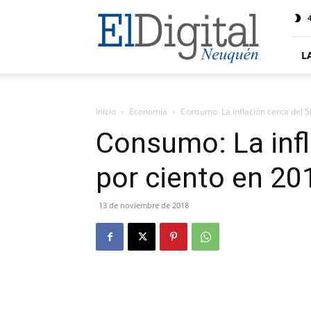
El
4
Digital
Neuquen
L
Inicio
Economía
Consumo: La inflación cerca del 5
Consumo: La infl
por ciento en 20
13 de noviembre de 2018