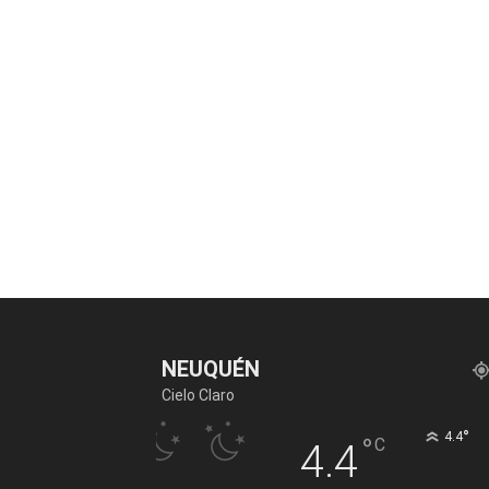
NEUQUÉN
Cielo Claro
°
4.4
°
C
4.4