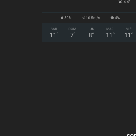
°
4.4
50%
10.5m/s
4%
SÁB
DOM
LUN
MAR
MIÉ
11
°
7
°
8
°
11
°
11
°