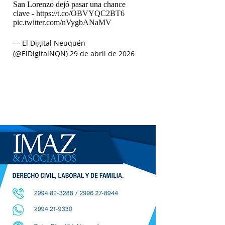
San Lorenzo dejó pasar una chance
clave -
https://t.co/OBVYQC2BT6
pic.twitter.com/nVygbANaMV
— El Digital Neuquén
(@ElDigitalNQN)
29 de abril de 2026