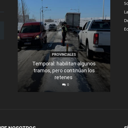
S
L
D
E
PROVINCIALES
Temporal: habilitan algunos
tramos, pero continúan los
Q
retenes
nu
0