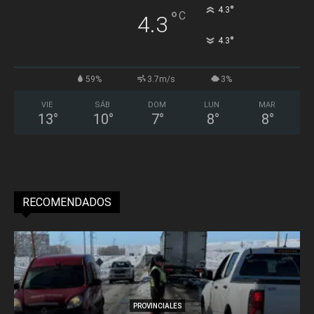
°
4.3
°
C
4.3
°
4.3
59%
3.7m/s
3%
VIE
SÁB
DOM
LUN
MAR
13
°
10
°
7
°
8
°
8
°
RECOMENDADOS
PROVINCIALES