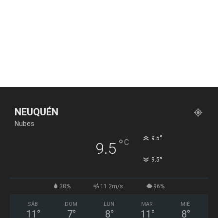
NEUQUÉN
Nubes
°
9.5
°
C
9.5
°
9.5
38%
11.2m/s
96%
SÁB
DOM
LUN
MAR
MIÉ
11
°
7
°
8
°
11
°
8
°