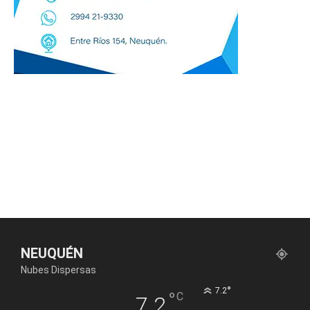
NEUQUÉN
Nubes Dispersas
°
7.2
°
C
7.2