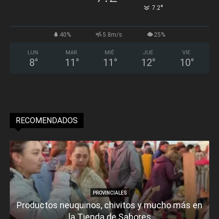
°
7.2
40%
5.8m/s
25%
LUN
MAR
MIÉ
JUE
VIE
8
°
11
°
11
°
12
°
10
°
RECOMENDADOS
PROVINCIALES
Productos neuquinos, chivitos y mucho más en
la Tienda de Sabores