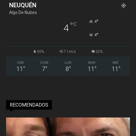
NEUQUÉN
Algo De Nubes
°
4
°
C
4
°
4
50%
7.1m/s
22%
SÁB
DOM
LUN
MAR
MIÉ
11
°
7
°
8
°
11
°
11
°
RECOMENDADOS