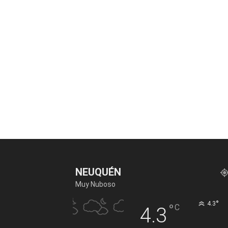
NEUQUÉN
Muy Nuboso
°
4.3
°
C
4.3