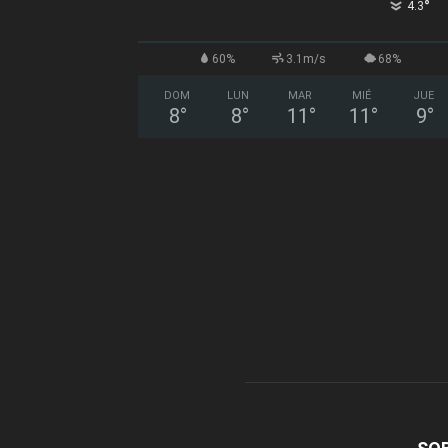
°
4.3
60%
3.1m/s
68%
DOM
LUN
MAR
MIÉ
JUE
8
°
8
°
11
°
11
°
9
°