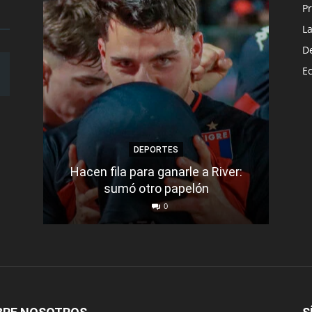
Pr
L
D
E
DEPORTES
Hacen fila para ganarle a River:
Bar
sumó otro papelón
0