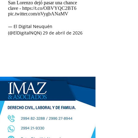
San Lorenzo dejó pasar una chance
clave -
https://t.co/OBVYQC2BT6
pic.twitter.com/nVygbANaMV
— El Digital Neuquén
(@ElDigitalNQN)
29 de abril de 2026