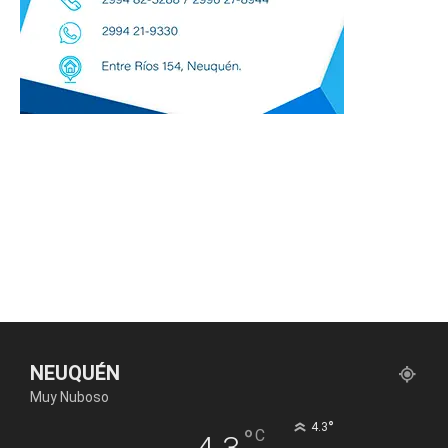
NEUQUÉN
Muy Nuboso
°
4.3
°
C
4.3