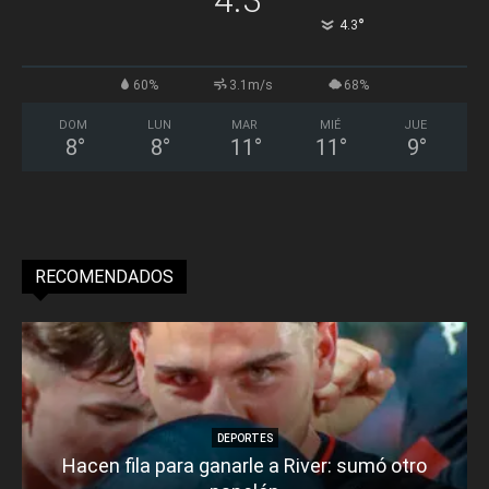
°
4.3
60%
3.1m/s
68%
DOM
LUN
MAR
MIÉ
JUE
8
°
8
°
11
°
11
°
9
°
RECOMENDADOS
DEPORTES
Hacen fila para ganarle a River: sumó otro