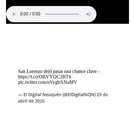
San Lorenzo dejó pasar una chance clave -
https://t.co/OBVYQC2BT6
pic.twitter.com/nVygbANaMV
— El Digital Neuquén (@ElDigitalNQN)
29 de
abril de 2026