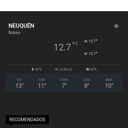
NEUQUÉN
Nubes
°
12.7
°
C
12.7
°
12.7
36%
14.8m/s
85%
VIE
SÁB
DOM
LUN
MAR
13
°
11
°
7
°
8
°
10
°
RECOMENDADOS