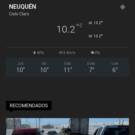
NEUQUÉN
Cielo Claro
°
10.2
°
C
10.2
°
10.2
40%
9.4m/s
0%
JUE
VIE
SÁB
DOM
LUN
10
°
10
°
11
°
7
°
6
°
RECOMENDADOS