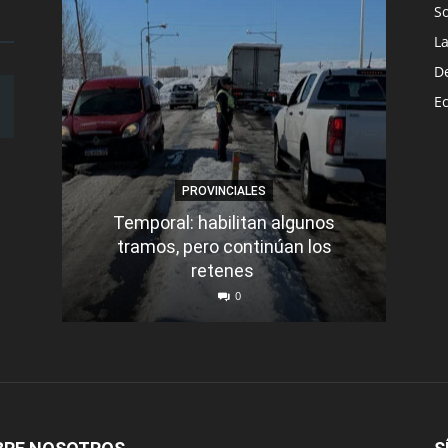
S
L
D
E
PROVINCIALES
Temporal: habilitan algunos
tramos, pero continúan los
Q
retenes
nu
0