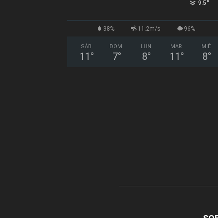
°
9.5
38%
11.2m/s
96%
SÁB
DOM
LUN
MAR
MIÉ
11
°
7
°
8
°
11
°
8
°