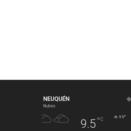
NEUQUÉN
Nubes
°
9.5
°
C
9.5