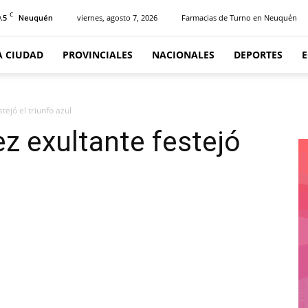
C
.5
viernes, agosto 7, 2026
Farmacias de Turno en Neuquén
Neuquén
A CIUDAD
PROVINCIALES
NACIONALES
DEPORTES
ejó el triunfo azul
z exultante festejó