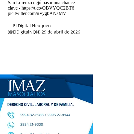
San Lorenzo dejó pasar una chance
clave -
https://t.co/OBVYQC2BT6
pic.twitter.com/nVygbANaMV
— El Digital Neuquén
(@ElDigitalNQN)
29 de abril de 2026