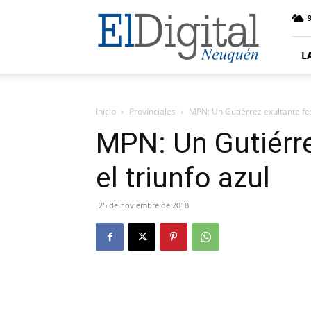
El
9
Digital
Neuquen
L
Inicio
Provinciales
MPN: Un Gutiérrez exultante fest
MPN: Un Gutiérre
el triunfo azul
25 de noviembre de 2018