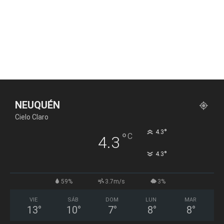
NEUQUÉN
Cielo Claro
°
4.3
°
C
4.3
°
4.3
59%
3.7m/s
3%
VIE
SÁB
DOM
LUN
MAR
13
°
10
°
7
°
8
°
8
°