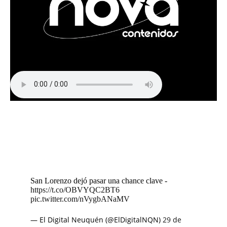
San Lorenzo dejó pasar una chance clave -
https://t.co/OBVYQC2BT6
pic.twitter.com/nVygbANaMV
— El Digital Neuquén (@ElDigitalNQN)
29 de