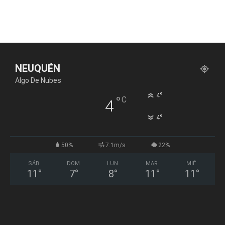
NEUQUÉN
Algo De Nubes
°
4
°
C
4
°
4
50%
7.1m/s
22%
SÁB
DOM
LUN
MAR
MIÉ
11
°
7
°
8
°
11
°
11
°