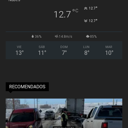
°
12.7
°
C
12.7
°
12.7
36%
14.8m/s
85%
VIE
SÁB
DOM
LUN
MAR
13
°
11
°
7
°
8
°
10
°
RECOMENDADOS