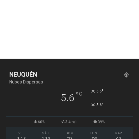
NEUQUÉN
Nubes Dispersas
°
5.6
°
C
5.6
°
5.6
60%
3.4m/s
39%
VIE
SÁB
DOM
LUN
MAR