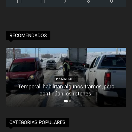
11
°
11
°
7
°
8
°
6
°
RECOMENDADOS
PROVINCIALES
Temporal: habilitan algunos tramos, pero
continúan los retenes
0
CATEGORIAS POPULARES