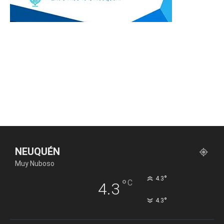
NEUQUÉN
Muy Nuboso
°
4.3
°
C
4.3
°
4.3