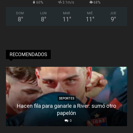
60%
3.1m/s
68%
DOM
LUN
MAR
MIÉ
JUE
8
°
8
°
11
°
11
°
9
°
RECOMENDADOS
DEPORTES
Hacen fila para ganarle a River: sumó otro
papelón
0