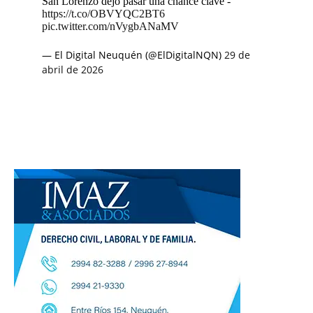
San Lorenzo dejó pasar una chance clave -
https://t.co/OBVYQC2BT6
pic.twitter.com/nVygbANaMV
— El Digital Neuquén (@ElDigitalNQN)
29 de
abril de 2026