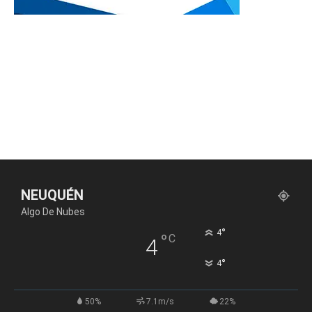
NEUQUÉN
Algo De Nubes
°
4
°
C
4
°
4
50%
7.1m/s
22%