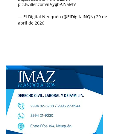
pic.twitter.com/nVygbANaMV
— El Digital Neuquén (@ElDigitalNQN)
29 de
abril de 2026