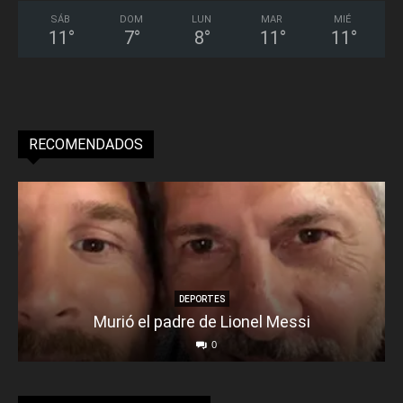
SÁB
DOM
LUN
MAR
MIÉ
11
°
7
°
8
°
11
°
11
°
RECOMENDADOS
DEPORTES
Murió el padre de Lionel Messi
0