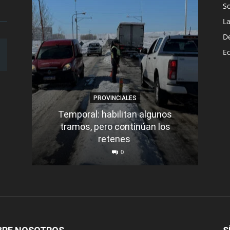
S
L
D
E
PROVINCIALES
Temporal: habilitan algunos
tramos, pero continúan los
Q
retenes
nu
0