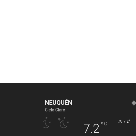
NEUQUÉN
Cielo Claro
°
7.2
°
C
7.2