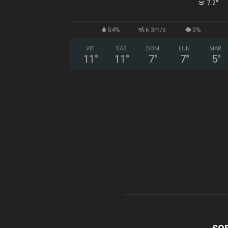
°
7.2
54%
6.3m/s
0%
VIE
SÁB
DOM
LUN
MAR
11
°
11
°
7
°
7
°
5
°