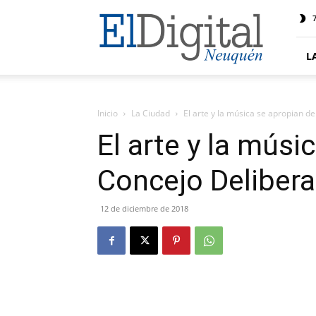
El
7
Digital
Neuquen
L
Inicio
La Ciudad
El arte y la música se apropian d
El arte y la músi
Concejo Deliber
12 de diciembre de 2018