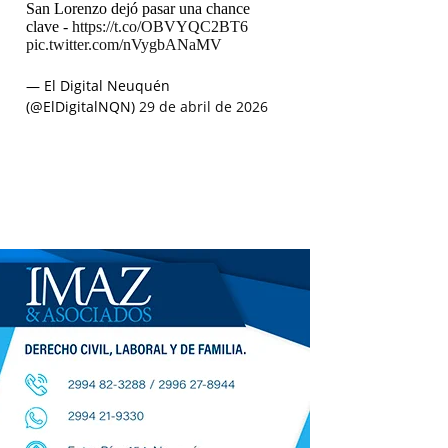
San Lorenzo dejó pasar una chance
clave -
https://t.co/OBVYQC2BT6
pic.twitter.com/nVygbANaMV
— El Digital Neuquén
(@ElDigitalNQN)
29 de abril de 2026