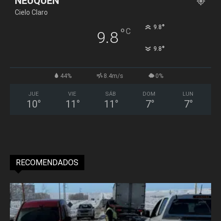
NEUQUÉN
Cielo Claro
°
9.8
°
C
9.8
°
9.8
44%
8.4m/s
0%
JUE
VIE
SÁB
DOM
LUN
10
°
11
°
11
°
7
°
7
°
RECOMENDADOS