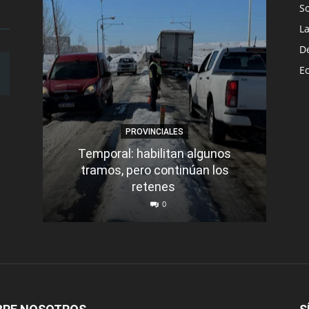
S
L
D
E
PROVINCIALES
Temporal: habilitan algunos
tramos, pero continúan los
Q
retenes
nu
0