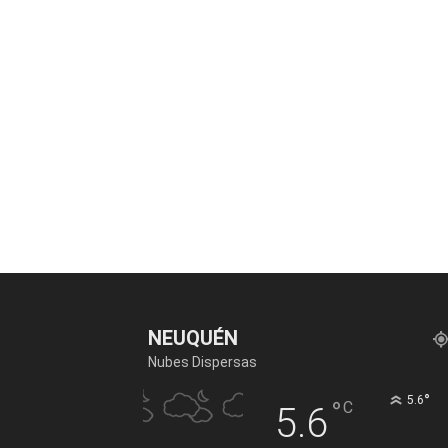
NEUQUÉN
Nubes Dispersas
°
5.6
°
C
5.6