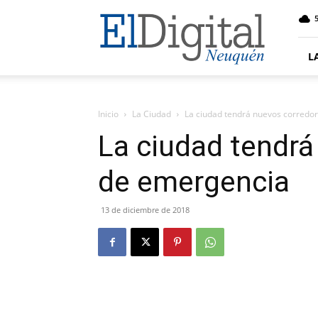
El
5
Digital
Neuquen
L
Inicio
La Ciudad
La ciudad tendrá nuevos corredo
La ciudad tendrá
de emergencia
13 de diciembre de 2018