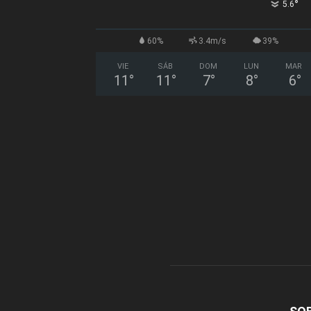
°
5.6
60%
3.4m/s
39%
VIE
SÁB
DOM
LUN
MAR
11
°
11
°
7
°
8
°
6
°