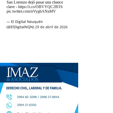
San Lorenzo dejó pasar una chance
clave -
https://t.co/OBVYQC2BT6
pic.twitter.com/nVygbANaMV
— El Digital Neuquén
(@ElDigitalNQN)
29 de abril de 2026