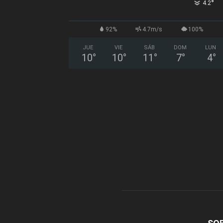
°
4.2
92%
4.7m/s
100%
JUE
VIE
SÁB
DOM
LUN
10
°
10
°
11
°
7
°
4
°