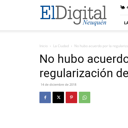
El
4
Digital
Neuquen
L
Inicio
La Ciudad
No hubo acuerdo por la regulariz
No hubo acuerdo
regularización d
14 de diciembre de 2018