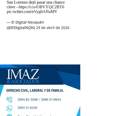
San Lorenzo dejó pasar una chance
clave -
https://t.co/OBVYQC2BT6
pic.twitter.com/nVygbANaMV
— El Digital Neuquén
(@ElDigitalNQN)
29 de abril de 2026