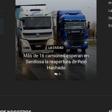
Pr
L
D
E
LA CIUDAD
Más de 16 camiones esperan en
Senillosa la reapertura de Pino
Se e
Hachado
0