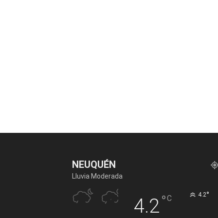
NEUQUÉN
Lluvia Moderada
°
4.2
°
C
4.2