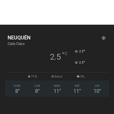
NEUQUÉN
Cielo Claro
°
2.5
°
C
2.5
°
2.5
71%
5m/s
3%
DOM
LUN
MAR
MIÉ
JUE
8
°
8
°
11
°
11
°
10
°