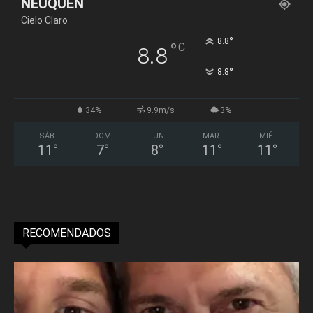
NEUQUÉN
Cielo Claro
°
8.8
°
C
8.8
°
8.8
34%
9.9m/s
3%
SÁB
DOM
LUN
MAR
MIÉ
11
°
7
°
8
°
11
°
11
°
RECOMENDADOS