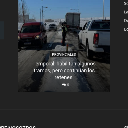
S
L
D
E
PROVINCIALES
Temporal: habilitan algunos
tramos, pero continúan los
Q
retenes
nu
0