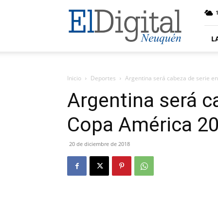
El
Digital
Neuquen
L
Inicio
Deportes
Argentina será cabeza de serie e
Argentina será c
Copa América 2
20 de diciembre de 2018