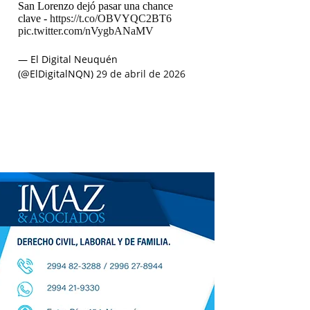
San Lorenzo dejó pasar una chance
clave -
https://t.co/OBVYQC2BT6
pic.twitter.com/nVygbANaMV
— El Digital Neuquén
(@ElDigitalNQN)
29 de abril de 2026