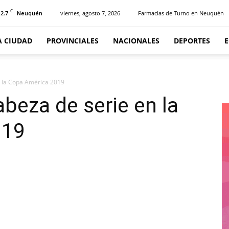
C
12.7
viernes, agosto 7, 2026
Farmacias de Turno en Neuquén
Neuquén
A CIUDAD
PROVINCIALES
NACIONALES
DEPORTES
n la Copa América 2019
abeza de serie en la
019