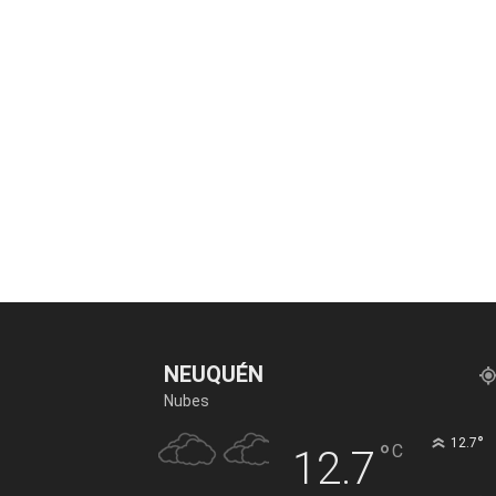
NEUQUÉN
Nubes
°
12.7
°
C
12.7