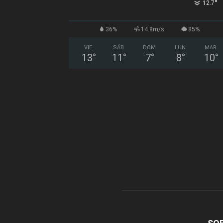
°
12.7
36%
14.8m/s
85%
VIE
SÁB
DOM
LUN
MAR
13
°
11
°
7
°
8
°
10
°