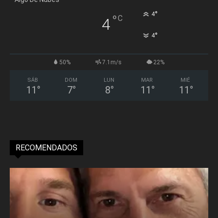
°
4
°
C
4
°
4
50%
7.1m/s
22%
SÁB
DOM
LUN
MAR
MIÉ
11
°
7
°
8
°
11
°
11
°
RECOMENDADOS