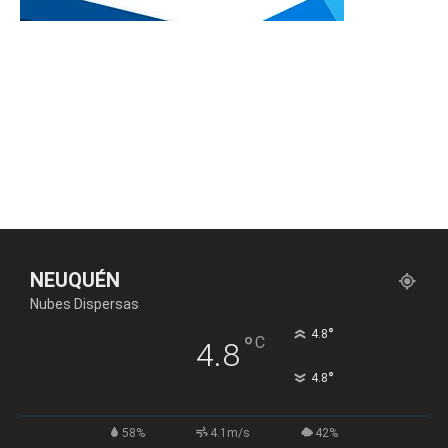
NEUQUÉN
Nubes Dispersas
°
4.8
°
C
4.8
°
4.8
58%
4.1m/s
42%