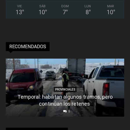
VIE
SÁB
DOM
LUN
MAR
13
°
10
°
7
°
8
°
10
°
RECOMENDADOS
PROVINCIALES
Temporal: habilitan algunos tramos, pero
continúan los retenes
0