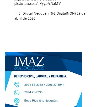
pic.twitter.com/nVygbANaMV
— El Digital Neuquén (@ElDigitalNQN)
29 de
abril de 2026