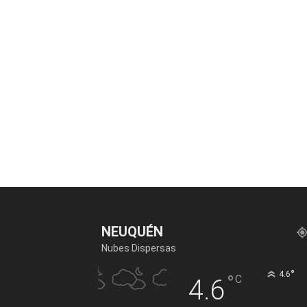
NEUQUÉN
Nubes Dispersas
°
4.6
°
C
4.6