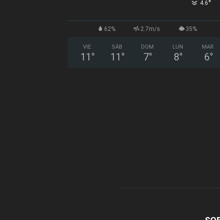
°
4.6
62%
2.7m/s
35%
VIE
SÁB
DOM
LUN
MAR
11
°
11
°
7
°
8
°
6
°