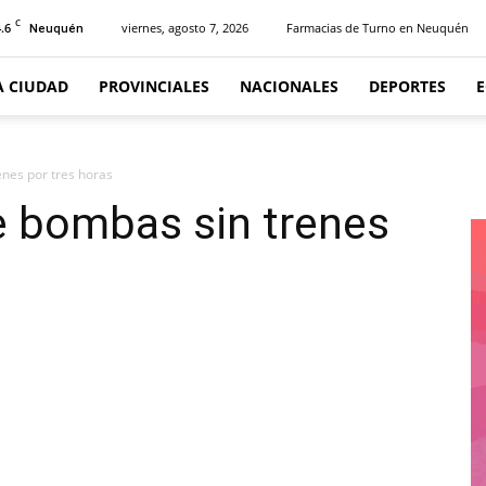
C
.6
viernes, agosto 7, 2026
Farmacias de Turno en Neuquén
Neuquén
A CIUDAD
PROVINCIALES
NACIONALES
DEPORTES
nes por tres horas
 bombas sin trenes