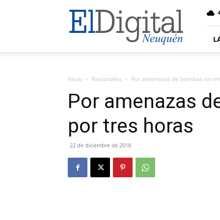
El
4
Digital
Neuquen
L
Inicio
Nacionales
Por amenazas de bombas sin tre
Por amenazas de
por tres horas
22 de diciembre de 2018