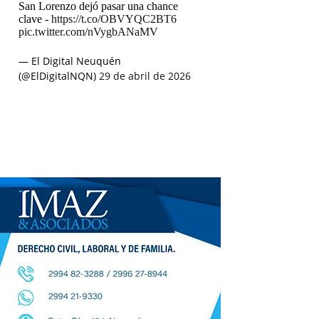
San Lorenzo dejó pasar una chance
clave -
https://t.co/OBVYQC2BT6
pic.twitter.com/nVygbANaMV
— El Digital Neuquén
(@ElDigitalNQN)
29 de abril de 2026