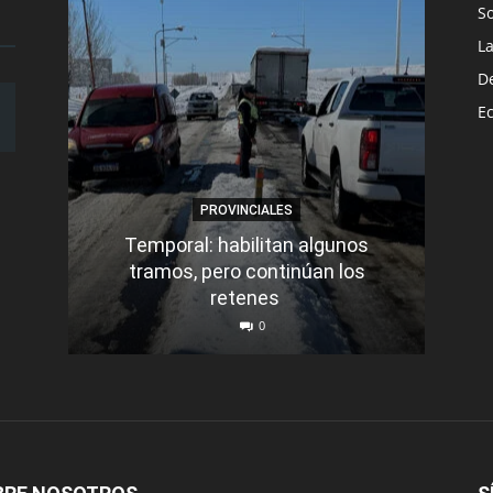
S
L
D
E
PROVINCIALES
Temporal: habilitan algunos
tramos, pero continúan los
Q
retenes
nu
0