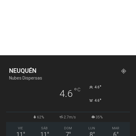
NEUQUÉN
Nubes Dispersas
°
4.6
°
C
4.6
°
4.6
62%
2.7m/s
35%
VIE
SÁB
DOM
LUN
MAR
11
°
11
°
7
°
8
°
6
°