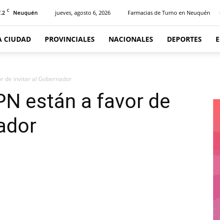
C
.2
jueves, agosto 6, 2026
Farmacias de Turno en Neuquén
Neuquén
A CIUDAD
PROVINCIALES
NACIONALES
DEPORTES
r de invitar al Gobernador
N están a favor de
nador