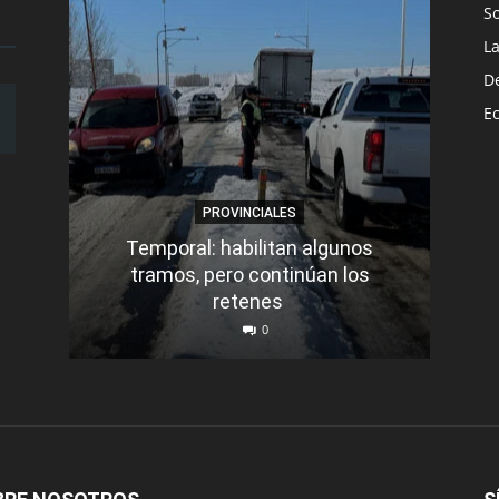
S
L
D
E
PROVINCIALES
Temporal: habilitan algunos
tramos, pero continúan los
Q
retenes
nu
0