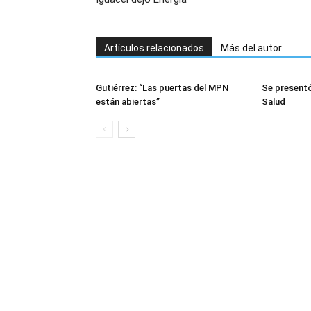
Artículos relacionados
Más del autor
Gutiérrez: “Las puertas del MPN
Se presentó
están abiertas”
Salud