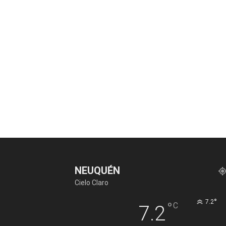
NEUQUÉN
Cielo Claro
°
7.2
°
C
7.2