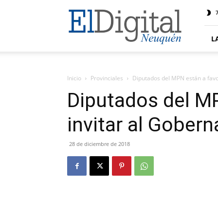
El
7
Digital
Neuquen
L
Inicio
Provinciales
Diputados del MPN están a favo
Diputados del MP
invitar al Gober
28 de diciembre de 2018