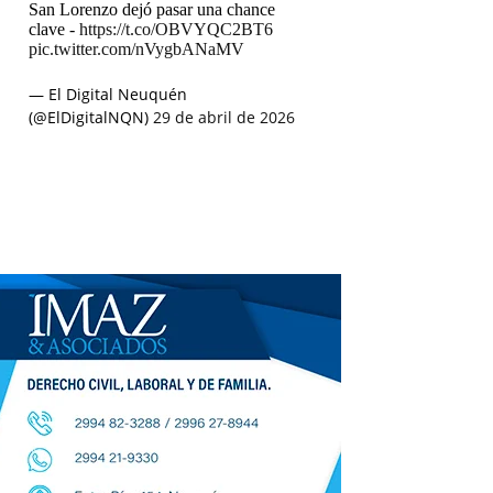
San Lorenzo dejó pasar una chance
clave -
https://t.co/OBVYQC2BT6
pic.twitter.com/nVygbANaMV
— El Digital Neuquén
(@ElDigitalNQN)
29 de abril de 2026