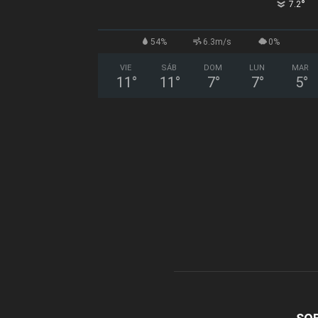
°
7.2
54%
6.3m/s
0%
VIE
SÁB
DOM
LUN
MAR
11
°
11
°
7
°
7
°
5
°