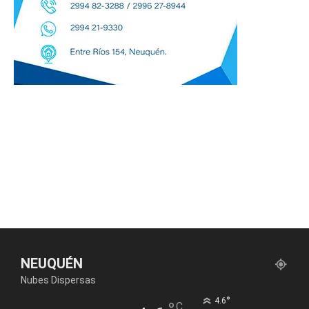
NEUQUÉN
Nubes Dispersas
°
4.6
C