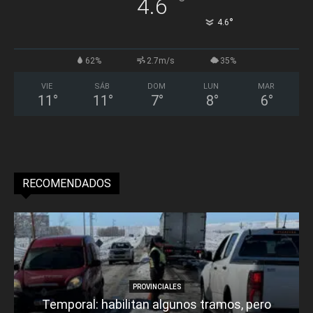
°
4.6
°
4.6
62%
2.7m/s
35%
VIE
SÁB
DOM
LUN
MAR
11
°
11
°
7
°
8
°
6
°
RECOMENDADOS
PROVINCIALES
Temporal: habilitan algunos tramos, pero