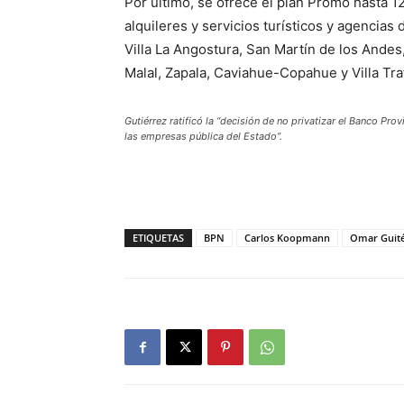
Por último, se ofrece el plan Promo hasta 12
alquileres y servicios turísticos y agencias 
Villa La Angostura, San Martín de los Andes
Malal, Zapala, Caviahue-Copahue y Villa Traf
Gutiérrez ratificó la “decisión de no privatizar el Banco P
las empresas pública del Estado”.
ETIQUETAS
BPN
Carlos Koopmann
Omar Guité