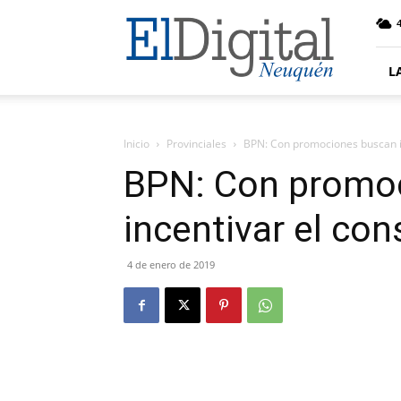
El
4
Digital
Neuquen
L
Inicio
Provinciales
BPN: Con promociones buscan i
BPN: Con promo
incentivar el co
4 de enero de 2019