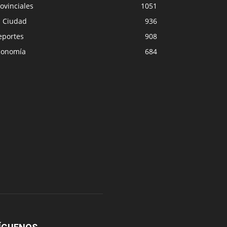
ovinciales
1051
a Ciudad
936
eportes
908
conomía
684
NACIONALES
DEPORTE
iloche: una menor murió tras
caer un auto al lago
Murió el padre de
0
0