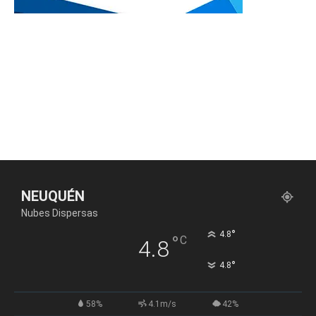
NEUQUÉN
Nubes Dispersas
°
4.8
°
C
4.8
°
4.8
58%
4.1m/s
42%