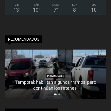
VIE
SÁB
DOM
LUN
MAR
13
°
10
°
7
°
8
°
10
°
RECOMENDADOS
PROVINCIALES
Temporal: habilitan algunos tramos, pero
continúan los retenes
0