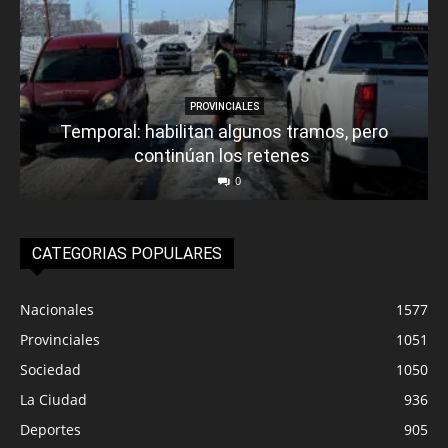
PROVINCIALES
Temporal: habilitan algunos tramos, pero
continúan los retenes
0
CATEGORIAS POPULARES
Nacionales
1577
Provinciales
1051
Sociedad
1050
La Ciudad
936
Deportes
905