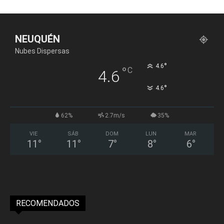
NEUQUÉN
Nubes Dispersas
°
4.6
°
C
4.6
°
4.6
62%
2.7m/s
35%
VIE
SÁB
DOM
LUN
MAR
11
°
11
°
7
°
8
°
6
°
RECOMENDADOS