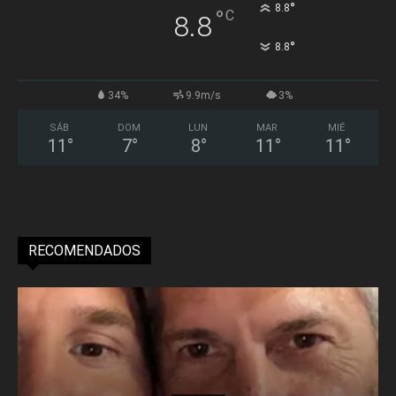
°
8.8
°
C
8.8
°
8.8
34%
9.9m/s
3%
SÁB
DOM
LUN
MAR
MIÉ
11
°
7
°
8
°
11
°
11
°
RECOMENDADOS