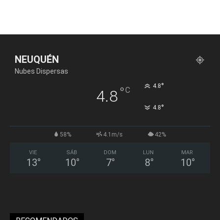
NEUQUÉN
Nubes Dispersas
°
4.8
°
C
4.8
°
4.8
58%
4.1m/s
42%
VIE
SÁB
DOM
LUN
MAR
13
°
10
°
7
°
8
°
10
°