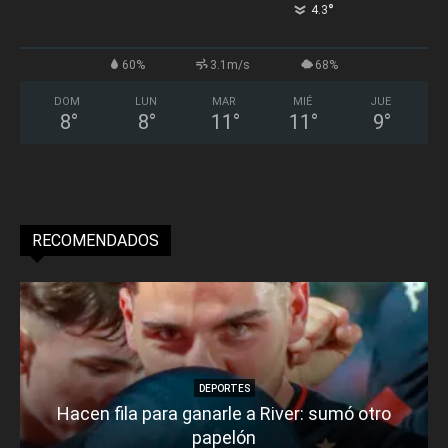
°
4.3
60%
3.1m/s
68%
DOM
LUN
MAR
MIÉ
JUE
8
°
8
°
11
°
11
°
9
°
RECOMENDADOS
DEPORTES
Hacen fila para ganarle a River: sumó otro
papelón