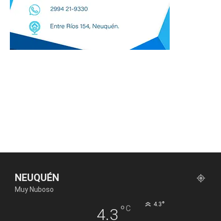
NEUQUÉN
Muy Nuboso
°
4.3
°
C
4.3